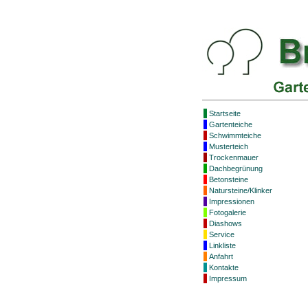
Startseite
Gartenteiche
Schwimmteiche
Musterteich
Trockenmauer
Dachbegrünung
Betonsteine
Natursteine/Klinker
Impressionen
Fotogalerie
Diashows
Service
Linkliste
Anfahrt
Kontakte
Impressum