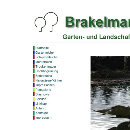
Startseite
Gartenteiche
Schwimmteiche
Musterteich
Trockenmauer
Dachbegrünung
Betonsteine
Natursteine/Klinker
Impressionen
Fotogalerie
Diashows
Service
Linkliste
Anfahrt
Kontakte
Impressum