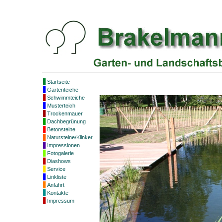
Startseite
Gartenteiche
Schwimmteiche
Musterteich
Trockenmauer
Dachbegrünung
Betonsteine
Natursteine/Klinker
Impressionen
Fotogalerie
Diashows
Service
Linkliste
Anfahrt
Kontakte
Impressum